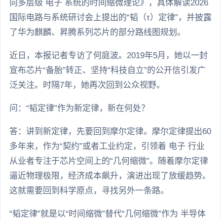
向多层级 电子 系统的时间缩微理论》，具体解读2026
国际电路与系统研讨会上提出的“韬（τ）定律”，并披露
了华为麒麟、昇腾系列芯片的部分路线图规划。
近日，本报记者专访了何庭波。2019年5月，她以一封
宣布芯片“备胎”转正、坚持“科技自立”的公开信引发广
泛关注。时隔7年，她再次回到公众视野。
问：“韬定律”作为新定律，新在何处？
答：讲到新定律，先要回到摩尔定律。摩尔定律提出60
多年来，作为“契约”或者工业约定，引领着 电子 行业
从业者专注于芯片空间上的“几何缩微”。随着摩尔定律
逼近物理极限，经济成本飙升，演进出现了放缓趋势。
这就需要回到科学原点，寻找另外一条路。
“韬定律”就是以“时间缩微”替代“几何缩微”作为 半导体