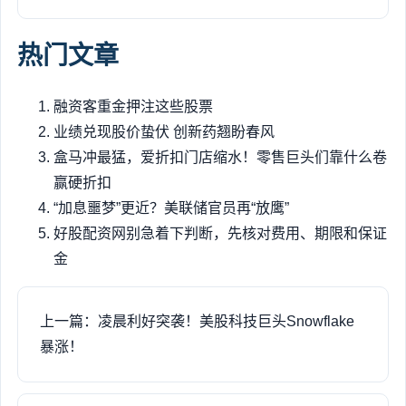
热门文章
融资客重金押注这些股票
业绩兑现股价蛰伏 创新药翘盼春风
盒马冲最猛，爱折扣门店缩水！零售巨头们靠什么卷
赢硬折扣
“加息噩梦”更近？美联储官员再“放鹰”
好股配资网别急着下判断，先核对费用、期限和保证
金
上一篇：凌晨利好突袭！美股科技巨头Snowflake
暴涨！