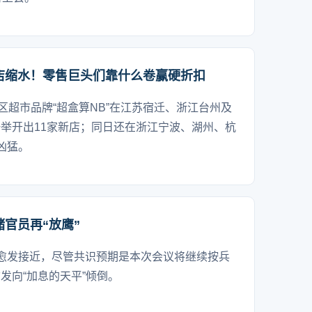
店缩水！零售巨头们靠什么卷赢硬折扣
区超市品牌“超盒算NB”在江苏宿迁、浙江台州及
举开出11家新店；同日还在浙江宁波、湖州、杭
凶猛。
储官员再“放鹰”
愈发接近，尽管共识预期是本次会议将继续按兵
发向“加息的天平”倾倒。