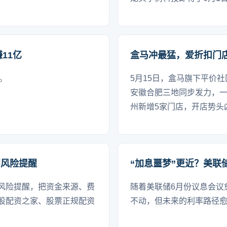
11亿
盒马冲最猛，爱折扣门
”。
5月15日，盒马旗下平价社
安徽合肥三地同步发力，一
州新增5家门店，开店势头
到风险提醒
“加息噩梦”更近？美联
风险提醒，把资金来源、费
随着美联储6月份议息会议
股配资之家、股票正规配资
不动，但未来的利率路径愈